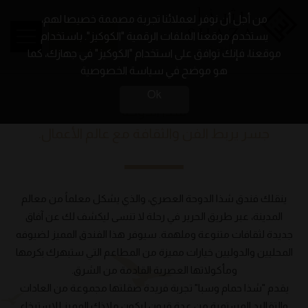
من أجل أن نوفر لعملائنا تجربة مصممة خصيصا لهم،
BOOK
يستخدم موقعنا الملفات الرقمية "الكوكيز". باستخدام
موقعنا، فإنك توافق على استخدام "الكوكيز" في جهازك، كما
هو موضح في سياسة الخصوصية
Ok
شذا الدوحة
جسر يربط الفن والثقافة مع عالم الأعمال.
ينقلك فندق شذا الدوحة العصري، والذي يشكل معلماً من معالم
المدينة، عبر طريق الحرير في رحلة لا تنسى ليكشف لك عن آفاق
جديدة لثقافات متنوعة وملهمة. سيوفر هذا الفندق المميز لضيوفه
المحليين والدوليين خيارات مميزة من المطاعم التي ستبهرك بكرمها
ومأكولاتها العصرية القادمة من الشرق.
يقدم "شذا حمام وسبا" تجربة فريدة صقلتها مجموعة من العادات
والتقاليد المستمرة من عدة قرون ليكون ملاذك المميز للاسترخاء