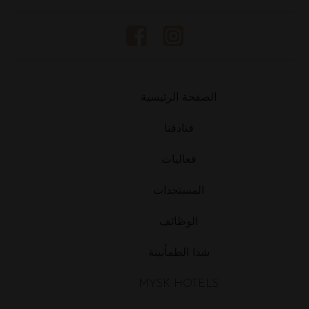
البيانات التي أقدمها لشذا و / أو التي تم
جمعها في فنادق شذا ، لكي تقوم شذا
بإخبار و / أو تزويدك بمنتجات وخدمات
شذا ، و السماح لشذا بالمضي قدمًا مع
أنشطة التسويق ذات الصلة.
الصفحة الرئيسية
فنادقنا
فعاليات
المستجدات
الوظائف
شذا الطمأنينة
MYSK HOTELS