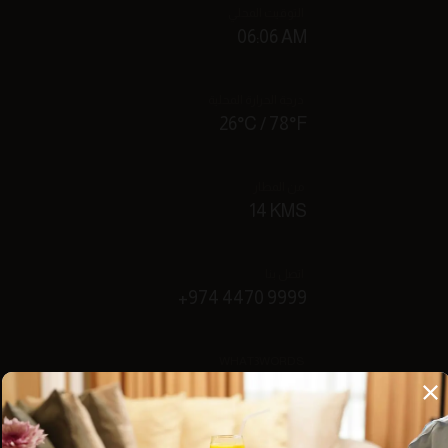
التوقيت المحلي
06:06 AM
درجة الحرارة المحلية
26°C / 78°F
من المطار
14 KMS
اتصل بنا
+974 4470 9999
WHAT3WORDS
///daily.claim.flagged