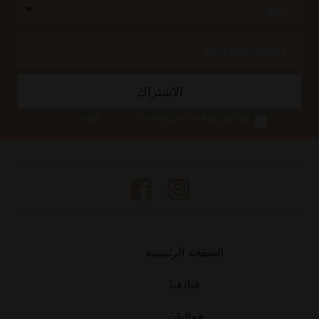
قد قرأت ووافقت على سياسة
...
المزيد
الخصوصية الخاصة بشذا ، بما في ذلك
استخدام المعلومات الشخصية من
البيانات التي أقدمها لشذا و / أو التي تم
جمعها في فنادق شذا ، لكي تقوم شذا
بإخبار و / أو تزويدك بمنتجات وخدمات
شذا ، و السماح لشذا بالمضي قدمًا مع
أنشطة التسويق ذات الصلة.
الصفحة الرئيسية
فنادقنا
فعاليات