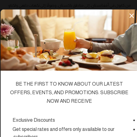
من كابول في أفغانستان، إلى مناطق باكستان، وصولاً إلى نكهات دلهي ولكناو
وبنغال في الهند. نحن نقدم بعض من ألذ الأطباق النادرة من مأكولات هذه
المناطق، التي تمت دراستها بشكل معمق واختيارها بعناية من قبل طهاةنا. وهو
عرض ثقافي وغذائي لضيوفنا.
مغلق مؤقتاً
مزايا الغرفة
BE THE FIRST TO KNOW ABOUT OUR LATEST
الطابق الثاني
OFFERS, EVENTS, AND PROMOTIONS. SUBSCRIBE
NOW AND RECEIVE:
المطبخ
أفغانستان وباكستان وشمال الهند
Exclusive Discounts
الخدمة
غداء وعشاء
Get special rates and offers only available to our
subscribers.